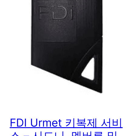
FDI Urmet 키복제 서비
스 – 시드니, 멜버른 및