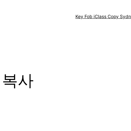
Key Fob iClass Copy Syd
 복사