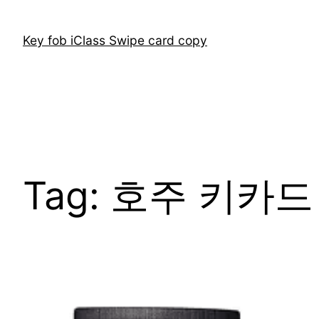
Skip
to
Key fob iClass Swipe card copy
content
Tag:
호주 키카드